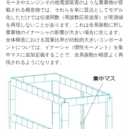
モータやエンジンその他電源装置のような重量物が搭
載される構造物では、それらを単に質点としてモデル
CAE解析サービス
化しただけでは伝達関数（周波数応答波形）が実測値
振動試験サービス
を再現しないことがあります。これは全系振動に対し
重量物のイナーシャの影響が大きい場合に生じます。
技術支援サービス
全体構造における質量比率が比較的大きいコンポーネ
技術講演「零戦の振動」
ントについては、イナーシャ（慣性モーメント）を集
中マスに追加定義することで、全系振動が精度よく再
お問合せ
現されるようになります。