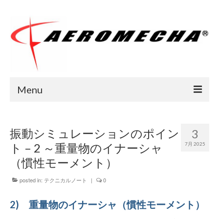
Menu
Home
振動シミュレーションのポイン
3
会社案内
ト – 2 ～重量物のイナーシャ
7月 2025
サイトポリシー
（慣性モーメント）
ご挨拶
posted in:
テクニカルノート
|
0
業務紹介
2) 重量物のイナーシャ（慣性モーメント）
メニュー