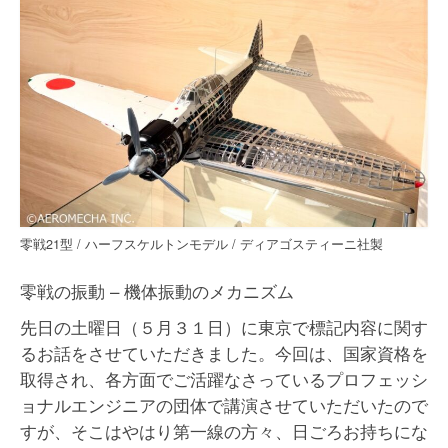
CAE解析サービス
振動試験サービス
技術支援サービス
技術講演「零戦の振動」
お問合せ
零戦21型 / ハーフスケルトンモデル / ディアゴスティーニ社製
零戦の振動 – 機体振動のメカニズム
先日の土曜日（５月３１日）に東京で標記内容に関す
るお話をさせていただきました。今回は、国家資格を
取得され、各方面でご活躍なさっているプロフェッシ
ョナルエンジニアの団体で講演させていただいたので
すが、そこはやはり第一線の方々、日ごろお持ちにな