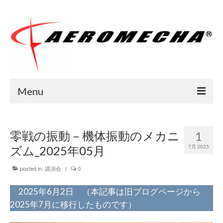
Menu
Home
零戦の振動 – 機体振動のメカニ
1
会社案内
ズム_2025年05月
7月 2025
サイトポリシー
posted in:
講演会
|
0
ご挨拶
2025年6月2日 （本記事は旧ブログページから
業務紹介
2025年7月に移行したものです）
メニュー